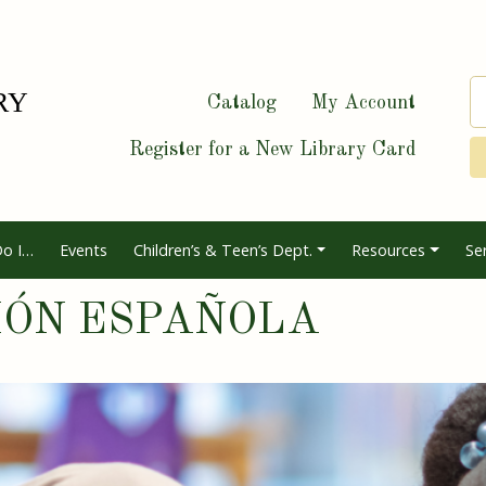
Catalog
My Account
Register for a New Library Card
o I…
Events
Children’s & Teen’s Dept.
Resources
Se
IÓN ESPAÑOLA