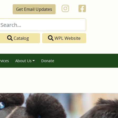
Get Email Updates
Catalog
WPL Website
rvices
About Us
Donate